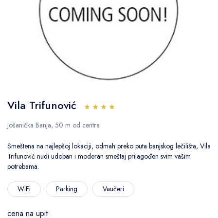
Vila Trifunović
Jošanička Banja, 50 m od centra
Smeštena na najlepšoj lokaciji, odmah preko puta banjskog lečilišta, Vila
Trifunović nudi udoban i moderan smeštaj prilagođen svim vašim
potrebama.
WiFi
Parking
Vaučeri
cena na upit