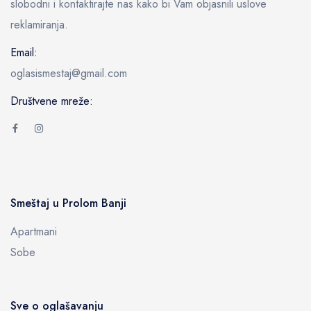
slobodni i kontaktirajte nas kako bi Vam objasnili uslove
reklamiranja.
Email:
oglasismestaj@gmail.com
Društvene mreže:
Smeštaj u Prolom Banji
Apartmani
Sobe
Sve o oglašavanju