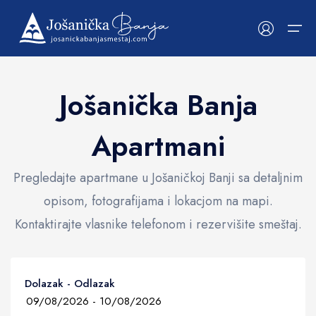
Jošanička Banja
Početna
Apartmani
Prikaži na mapi
Smeštaji
Kategorije
Kategorije
O Jošaničkoj Banji
Apartmani
Pozicija, istorija i vode
Pregledajte apartmane u Jošaničkoj Banji sa detaljnim
opisom, fotografijama i lokacjom na mapi.
Sobe
Tragom Milunke Savić
Kontaktirajte vlasnike telefonom i rezervišite smeštaj.
Mapa smeštaja
Fotografije banje
Popularni filteri
WiFi
Dolazak - Odlazak
CAT