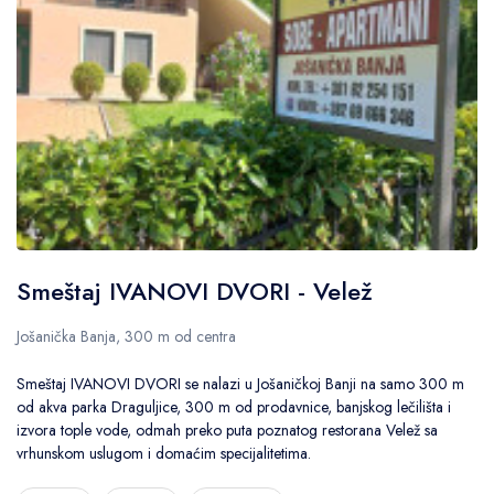
Smeštaj IVANOVI DVORI - Velež
Jošanička Banja, 300 m od centra
Smeštaj IVANOVI DVORI se nalazi u Jošaničkoj Banji na samo 300 m
od akva parka Draguljice, 300 m od prodavnice, banjskog lečilišta i
izvora tople vode, odmah preko puta poznatog restorana Velež sa
vrhunskom uslugom i domaćim specijalitetima.