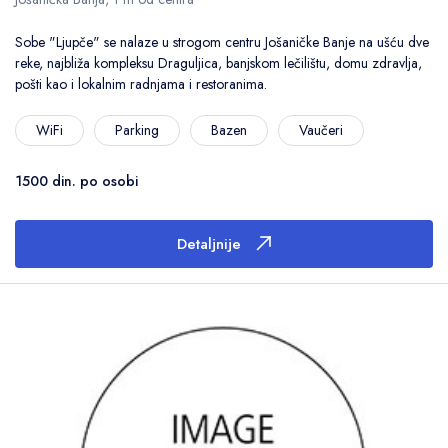
Sobe "Ljupče" se nalaze u strogom centru Jošaničke Banje na ušću dve
reke, najbliža kompleksu Draguljica, banjskom lečilištu, domu zdravlja,
pošti kao i lokalnim radnjama i restoranima.
WiFi
Parking
Bazen
Vaučeri
1500 din. po osobi
Detaljnije