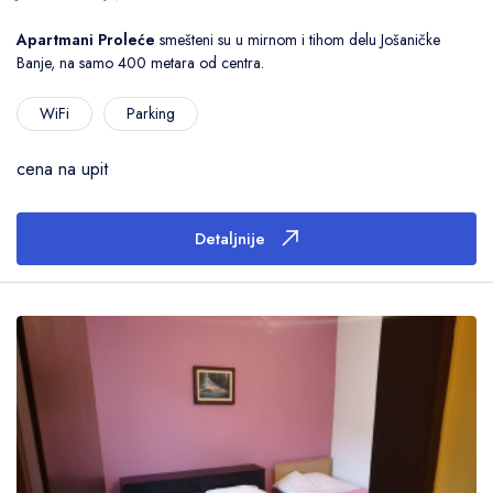
Apartmani Proleće
smešteni su u mirnom i tihom delu Jošaničke
Banje, na samo 400 metara od centra.
Primeni filtere
WiFi
Parking
Poništi filtere
cena na upit
Detaljnije